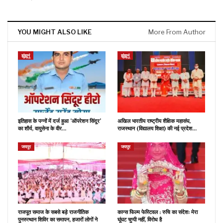
YOU MIGHT ALSO LIKE
More From Author
झुंझुनूं
झुंझुनूं
इतिहास के पन्नों में दर्ज हुआ ‘ऑपरेशन सिंदूर’
अखिल भारतीय राष्ट्रीय शैक्षिक महासंघ,
का शौर्य, वायुसेना के वीर…
राजस्थान (विद्यालय शिक्षा) की नई प्रदेश…
जयपुर
जयपुर
राजपूत समाज के सबसे बड़े राजनीतिक
कान्स फिल्म फेस्टिवल : रुचि का संदेशः मेरा
पुनरुत्थान शिविर का समापन, हजारों लोगों ने
घूंघट चुप्पी नहीं, विरोध है