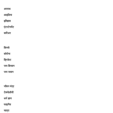
अपराध
आइडिया
इतिहास
एंटरटेनमेंट
करिअर
किस्से
कोरोना
क्रिकेट
जय किसान
जय जवान
जीवन मंत्र
टेक्नोलॉजी
धर्म ज्ञान
फाइनेंस
यात्रा