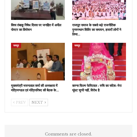
विश्व तंबाकू निषेध दिवस पर जनहित में अपील
राजपूत समाज के सबसे बड़े राजनीतिक
पोस्टर का विमोचन
पुनरुत्थान शिविर का समापन, हजारों लोगों ने
लिया…
जयपुर
जयपुर
मुख्यमंत्री भजनलाल शर्मा की अध्यक्षता में
कान्स फिल्म फेस्टिवल : रुचि का संदेशः मेरा
मंत्रिमण्डल एवं मंत्रिपरिषद की बैठक के…
घूंघट चुप्पी नहीं, विरोध है
PREV
NEXT
Comments are closed.