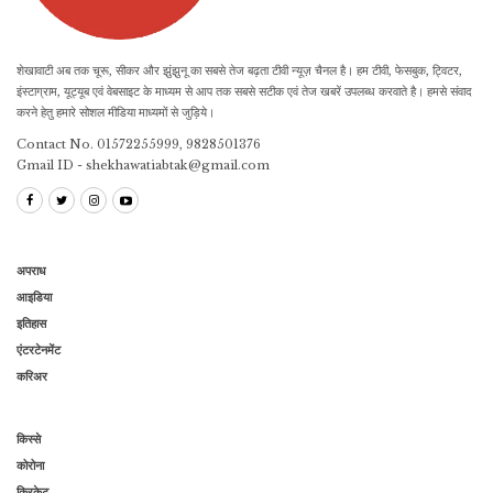
शेखावाटी अब तक चूरू, सीकर और झुंझुनू का सबसे तेज बढ़ता टीवी न्यूज़ चैनल है। हम टीवी, फेसबुक, ट्विटर,
इंस्टाग्राम, यूट्यूब एवं वेबसाइट के माध्यम से आप तक सबसे सटीक एवं तेज खबरें उपलब्ध करवाते है। हमसे संवाद
करने हेतु हमारे सोशल मीडिया माध्यमों से जुड़िये।
Contact No. 01572255999, 9828501376
Gmail ID - shekhawatiabtak@gmail.com
अपराध
आइडिया
इतिहास
एंटरटेनमेंट
करिअर
किस्से
कोरोना
क्रिकेट