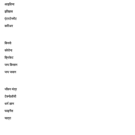
आइडिया
इतिहास
एंटरटेनमेंट
करिअर
किस्से
कोरोना
क्रिकेट
जय किसान
जय जवान
जीवन मंत्र
टेक्नोलॉजी
धर्म ज्ञान
फाइनेंस
यात्रा