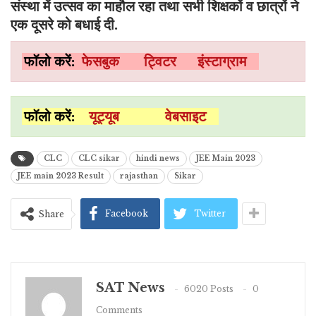
संस्था में उत्सव का माहौल रहा तथा सभी शिक्षकों व छात्रों ने
एक दूसरे को बधाई दी.
फॉलो करें:
फेसबुक
ट्विटर
इंस्टाग्राम
फॉलो करें:
यूट्यूब
वेबसाइट
CLC
CLC sikar
hindi news
JEE Main 2023
JEE main 2023 Result
rajasthan
Sikar
Facebook
Twitter
Share
SAT News
6020 Posts
0
Comments