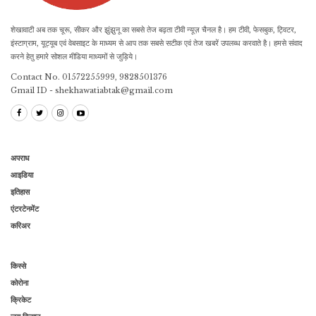
शेखावाटी अब तक चूरू, सीकर और झुंझुनू का सबसे तेज बढ़ता टीवी न्यूज़ चैनल है। हम टीवी, फेसबुक, ट्विटर,
इंस्टाग्राम, यूट्यूब एवं वेबसाइट के माध्यम से आप तक सबसे सटीक एवं तेज खबरें उपलब्ध करवाते है। हमसे संवाद
करने हेतु हमारे सोशल मीडिया माध्यमों से जुड़िये।
Contact No. 01572255999, 9828501376
Gmail ID - shekhawatiabtak@gmail.com
अपराध
आइडिया
इतिहास
एंटरटेनमेंट
करिअर
किस्से
कोरोना
क्रिकेट