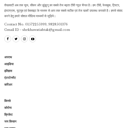
शेखावाटी अब तक चूरू, सीकर और झुंझुनू का सबसे तेज बढ़ता टीवी न्यूज़ चैनल है। हम टीवी, फेसबुक, ट्विटर,
इंस्टाग्राम, यूट्यूब एवं वेबसाइट के माध्यम से आप तक सबसे सटीक एवं तेज खबरें उपलब्ध करवाते है। हमसे संवाद
करने हेतु हमारे सोशल मीडिया माध्यमों से जुड़िये।
Contact No. 01572255999, 9828501376
Gmail ID - shekhawatiabtak@gmail.com
अपराध
आइडिया
इतिहास
एंटरटेनमेंट
करिअर
किस्से
कोरोना
क्रिकेट
जय किसान