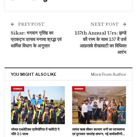
PREV POST
NEXT POST
Sikar: भगवान नृसिंह का
157th Annual Urs: झण्डे
प्राकट्य उत्सव मनाया श्रद्धा एवं
की रस्म के साथ 157 वें उर्स
धार्मिक विधान के अनुसार
आफ़ताबे शेखावाटी का विधिवत
आरंभ
YOU MIGHT ALSO LIKE
More From Author
राजस्थान
राजस्थान
जोनल एथलेटिक्स प्रतियोगिता में फ्लोरेटो ने
लायंस क्लब सीकर कल्याण धणी का पदस्थापना
जीते 35 पदक
एवं पुरस्कार समारोह सम्पन्न, नई कार्यकारिणी…