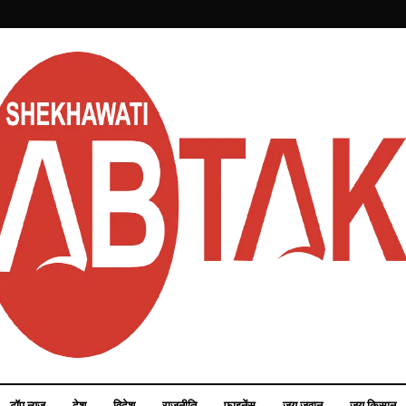
टॉप न्यूज़
देश
विदेश
राजनीति
फाइनेंस
जय जवान
जय किसान