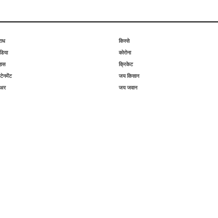
राध
किस्से
िया
कोरोना
हास
क्रिकेट
टेनमेंट
जय किसान
िअर
जय जवान