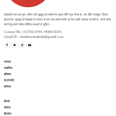
शेखावाटी अब तक चूरू, सीकर और झुंझुनू का सबसे तेज बढ़ता टीवी न्यूज़ चैनल है। हम टीवी, फेसबुक, ट्विटर,
इंस्टाग्राम, यूट्यूब एवं वेबसाइट के माध्यम से आप तक सबसे सटीक एवं तेज खबरें उपलब्ध करवाते है। हमसे संवाद
करने हेतु हमारे सोशल मीडिया माध्यमों से जुड़िये।
Contact No. 01572255999, 9828501376
Gmail ID - shekhawatiabtak@gmail.com
अपराध
आइडिया
इतिहास
एंटरटेनमेंट
करिअर
किस्से
कोरोना
क्रिकेट