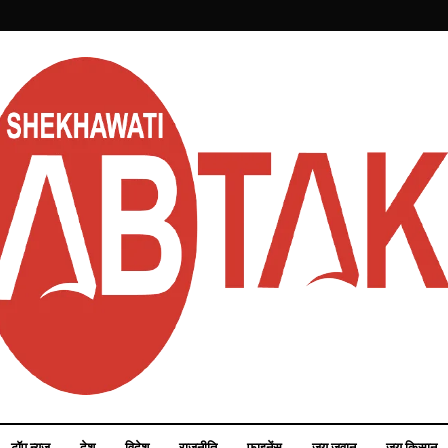
टॉप न्यूज़
देश
विदेश
राजनीति
फाइनेंस
जय जवान
जय किसान