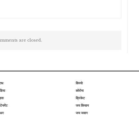
mments are closed.
राध
किस्से
िया
कोरोना
हास
क्रिकेट
टेनमेंट
जय किसान
िअर
जय जवान