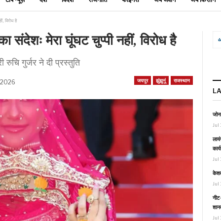
ं, विरोध है
 संदेशः मेरा घूंघट चुप्पी नहीं, विरोध है
रुचि गुर्जर ने दी प्रस्तुति
जयपुर
झुंझुनूं
राजस्थान
 2026
L
जोनल
Jul 
लायं
कार्
Jul 
केश
Jul 
नीट-
शानद
Jul 