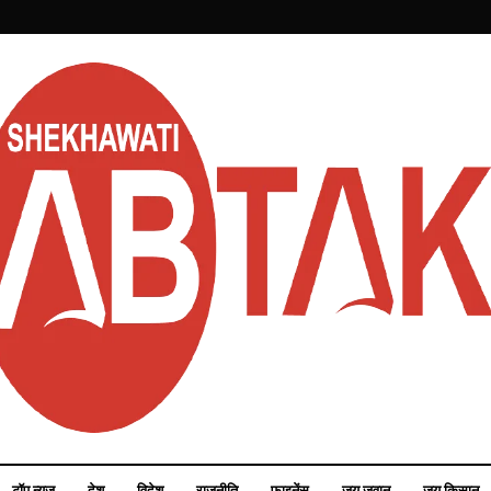
टॉप न्यूज़
देश
विदेश
राजनीति
फाइनेंस
जय जवान
जय किसान