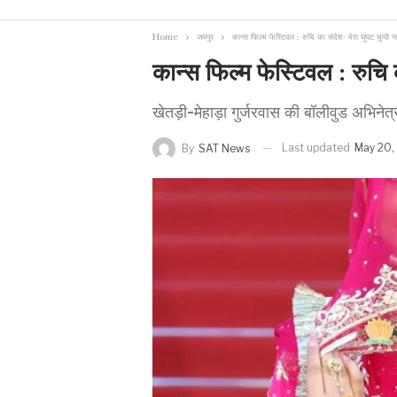
Home
जयपुर
कान्स फिल्म फेस्टिवल : रुचि का संदेशः मेरा घूंघट चुप्पी नही
कान्स फिल्म फेस्टिवल : रुचि का
खेतड़ी-मेहाड़ा गुर्जरवास की बॉलीवुड अभिनेत्री 
Last updated
May 20,
By
SAT News