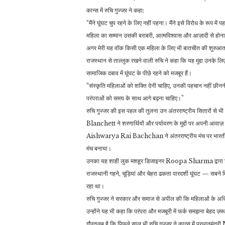
कान्स में रुचि गुज्जर ने कहा:
“मैंने घूंघट चुप रहने के लिए नहीं पहना। मैंने इसे विरोध के रूप में प
महिला का सम्मान उसकी बराबरी, आत्मविश्वास और आज़ादी से होन
अगर मेरी यह वॉक किसी एक महिला के लिए भी बातचीत की शुरुआत बनत
राजस्थान से ताल्लुक रखने वाली रुचि ने कहा कि यह मुद्दा उनके लिए
सामाजिक दबाव में घूंघट के पीछे रहने को मजबूर हैं।
“संस्कृति महिलाओं को शक्ति देनी चाहिए, उनकी पहचान नहीं छीन
परंपराओं को समय के साथ आगे बढ़ना चाहिए।”
रुचि गुज्जर की इस पहल की तुलना उन अंतरराष्ट्रीय सितारों से भी की
Blanchett ने शरणार्थियों और पर्यावरण के मुद्दों पर अपनी 
Aishwarya Rai Bachchan ने अंतरराष्ट्रीय मंच पर भारतीय प
मंच बनाया।
उनका यह शाही लुक मशहूर डिजाइनर Roopa Sharma द्वारा डिजाइन
राजस्थानी गहने, चूड़ियां और चेहरा ढकता पारदर्शी घूंघट — सबन
रहा था।
रुचि गुज्जर ने सरकार और समाज से अपील की कि महिलाओं के अधिका
उन्होंने यह भी कहा कि परंपरा और मजबूरी में फर्क समझना बेहद ज़रू
गौरतलब है कि पिछले साल भी रुचि गुज्जर ने कान्स में प्रधानमं