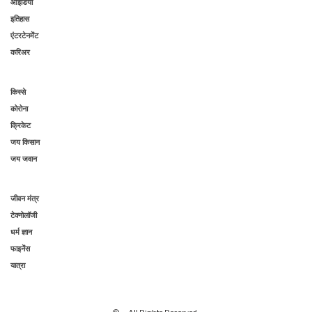
आइडिया
इतिहास
एंटरटेनमेंट
करिअर
किस्से
कोरोना
क्रिकेट
जय किसान
जय जवान
जीवन मंत्र
टेक्नोलॉजी
धर्म ज्ञान
फाइनेंस
यात्रा