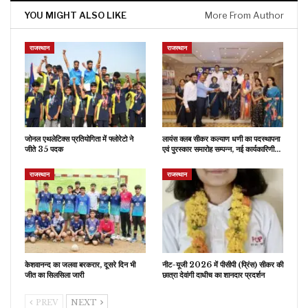
YOU MIGHT ALSO LIKE
More From Author
राजस्थान
राजस्थान
जोनल एथलेटिक्स प्रतियोगिता में फ्लोरेटो ने
लायंस क्लब सीकर कल्याण धणी का पदस्थापना
जीते 35 पदक
एवं पुरस्कार समारोह सम्पन्न, नई कार्यकारिणी…
राजस्थान
राजस्थान
केशवानन्द का जलवा बरकरार, दूसरे दिन भी
नीट-यूजी 2026 में पीसीपी (प्रिंस) सीकर की
जीत का सिलसिला जारी
छात्रा देवांगी दाधीच का शानदार प्रदर्शन
PREV
NEXT