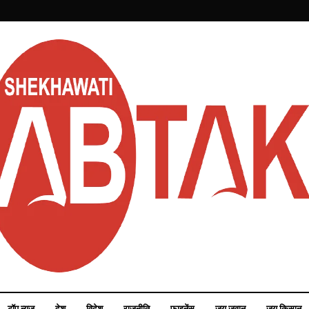
टॉप न्यूज़
देश
विदेश
राजनीति
फाइनेंस
जय जवान
जय किसान