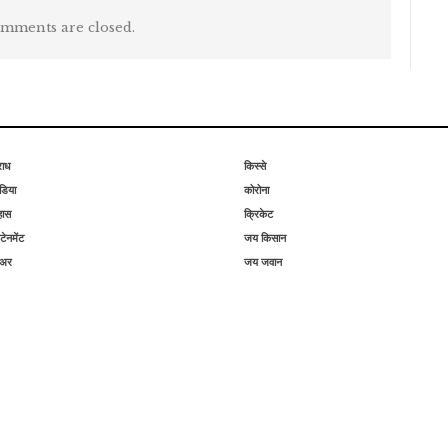
mments are closed.
राध
किस्से
िया
कोरोना
हास
क्रिकेट
टेनमेंट
जय किसान
िअर
जय जवान