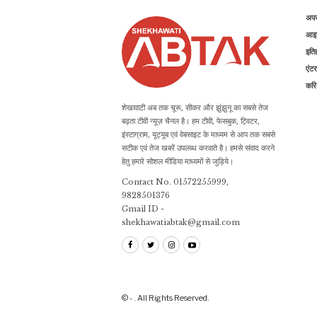
अप
आइड
इति
एंटर
कर
शेखावाटी अब तक चूरू, सीकर और झुंझुनू का सबसे तेज
बढ़ता टीवी न्यूज़ चैनल है। हम टीवी, फेसबुक, ट्विटर,
इंस्टाग्राम, यूट्यूब एवं वेबसाइट के माध्यम से आप तक सबसे
सटीक एवं तेज खबरें उपलब्ध करवाते है। हमसे संवाद करने
हेतु हमारे सोशल मीडिया माध्यमों से जुड़िये।
Contact No. 01572255999,
9828501376
Gmail ID -
shekhawatiabtak@gmail.com
© - . All Rights Reserved.