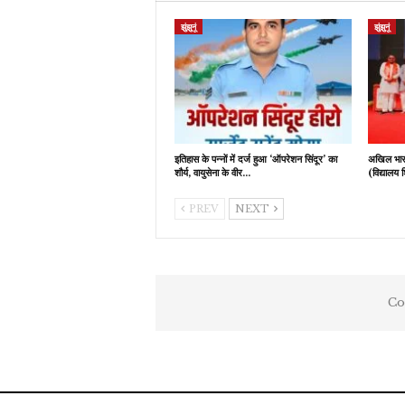
झुंझुनूं
झुंझुनूं
इतिहास के पन्नों में दर्ज हुआ ‘ऑपरेशन सिंदूर’ का
अखिल भारती
शौर्य, वायुसेना के वीर…
(विद्यालय 
PREV
NEXT
Co