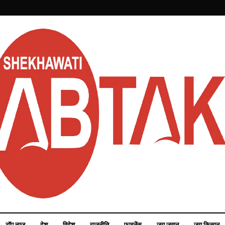
टॉप न्यूज़
देश
विदेश
राजनीति
फाइनेंस
जय जवान
जय किसान