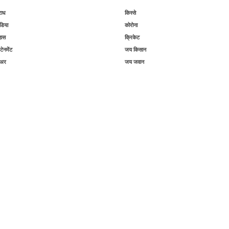
राध
किस्से
िया
कोरोना
हास
क्रिकेट
टेनमेंट
जय किसान
िअर
जय जवान