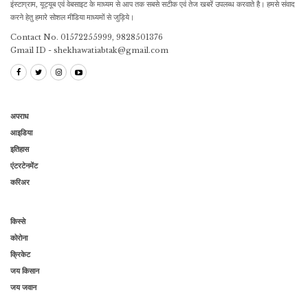
इंस्टाग्राम, यूट्यूब एवं वेबसाइट के माध्यम से आप तक सबसे सटीक एवं तेज खबरें उपलब्ध करवाते है। हमसे संवाद
करने हेतु हमारे सोशल मीडिया माध्यमों से जुड़िये।
Contact No. 01572255999, 9828501376
Gmail ID - shekhawatiabtak@gmail.com
अपराध
आइडिया
इतिहास
एंटरटेनमेंट
करिअर
किस्से
कोरोना
क्रिकेट
जय किसान
जय जवान