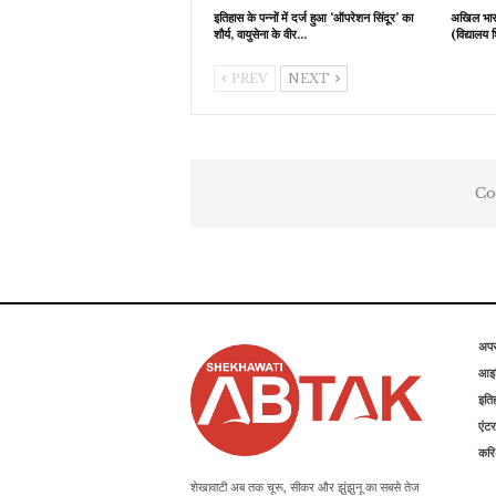
इतिहास के पन्नों में दर्ज हुआ ‘ऑपरेशन सिंदूर’ का
अखिल भारती
शौर्य, वायुसेना के वीर…
(विद्यालय 
PREV
NEXT
Co
अप
आइड
इति
एंटर
कर
शेखावाटी अब तक चूरू, सीकर और झुंझुनू का सबसे तेज