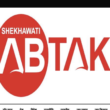
टॉप न्यूज़
देश
विदेश
राजनीति
फाइनेंस
जय जवान
जय किसान