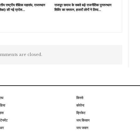
य राष्ट्रीय शैक्षिक महासंघ, राजस्थान
राजपूत समाज के सबसे बड़े राजनीतिक पुनरुत्थान
शिक्षा) की नई प्रदेश…
शिविर का समापन, हजारों लोगों ने लिया…
mments are closed.
राध
किस्से
िया
कोरोना
हास
क्रिकेट
टेनमेंट
जय किसान
िअर
जय जवान