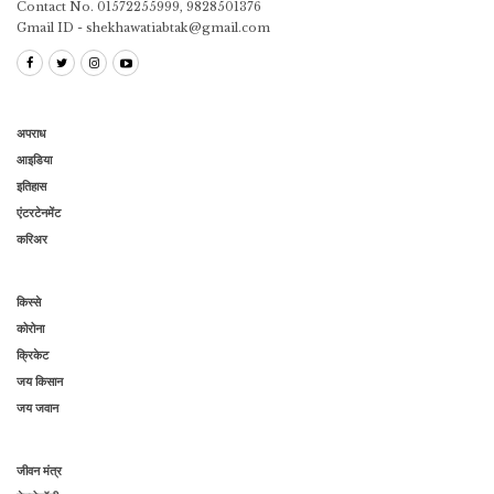
Contact No. 01572255999, 9828501376
Gmail ID - shekhawatiabtak@gmail.com
अपराध
आइडिया
इतिहास
एंटरटेनमेंट
करिअर
किस्से
कोरोना
क्रिकेट
जय किसान
जय जवान
जीवन मंत्र