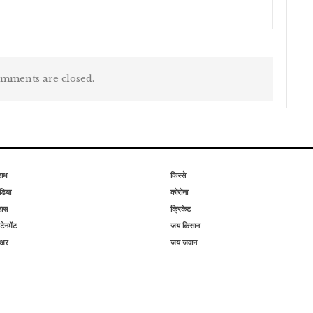
mments are closed.
राध
किस्से
िया
कोरोना
हास
क्रिकेट
टेनमेंट
जय किसान
िअर
जय जवान