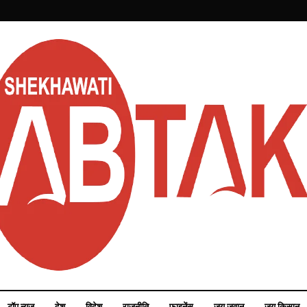
टॉप न्यूज़
देश
विदेश
राजनीति
फाइनेंस
जय जवान
जय किसान