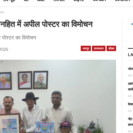
िमोचन
जनहित में अपील पोस्टर का विमोचन
ल पोस्टर का विमोचन
जयपुर
राजस्थान
सीकर
 2026
L
जोनल
Jul 
लायं
कार्
Jul 
केश
Jul 
नीट-
शानद
Jul 