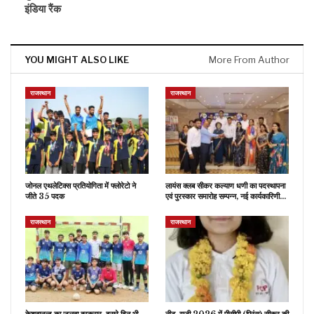
इंडिया रैंक
YOU MIGHT ALSO LIKE
More From Author
राजस्थान
राजस्थान
जोनल एथलेटिक्स प्रतियोगिता में फ्लोरेटो ने
लायंस क्लब सीकर कल्याण धणी का पदस्थापना
जीते 35 पदक
एवं पुरस्कार समारोह सम्पन्न, नई कार्यकारिणी…
राजस्थान
राजस्थान
केशवानन्द का जलवा बरकरार, दूसरे दिन भी
नीट-यूजी 2026 में पीसीपी (प्रिंस) सीकर की