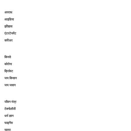
अपराध
आइडिया
इतिहास
एंटरटेनमेंट
करिअर
किस्से
कोरोना
क्रिकेट
जय किसान
जय जवान
जीवन मंत्र
टेक्नोलॉजी
धर्म ज्ञान
फाइनेंस
यात्रा