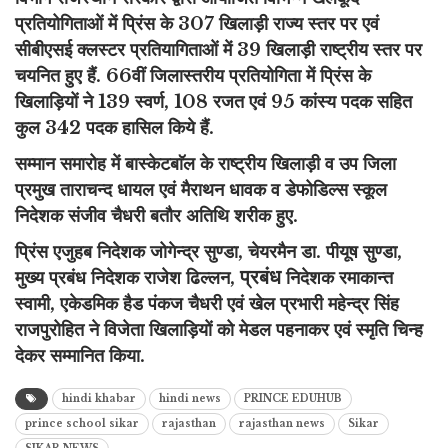
प्रतियोगिताओं में प्रिंस के 307 खिलाड़ी राज्य स्तर पर एवं
सीबीएसई क्लस्टर प्रतियागिताओं में 39 खिलाड़ी राष्ट्रीय स्तर पर
चयनित हुए हैं. 66वीं जिलास्तरीय प्रतियोगिता में प्रिंस के
खिलाड़ियों ने 139 स्वर्ण, 108 रजत एवं 95 कांस्य पदक सहित
कुल 342 पदक हासिल किये हैं.
सम्मान समारोह में बास्केटबाॅल के राष्ट्रीय खिलाड़ी व उप जिला
प्रमुख ताराचन्द धायल एवं मैराथन धावक व डेफोडिल्स स्कूल
निदेशक संजीव चैधरी बतौर अतिथि शरीक हुए.
प्रिंस एजुहब निदेशक जोगेन्द्र सुण्डा, चेयरमैन डा. पीयूष सुण्डा,
प्रबंध
मुख्य प्रबंध निदेशक राजेश ढिल्लन,
निदेशक रमाकान्त
स्वामी, एकेडमिक हैड पंकज चैधरी एवं खेल प्रभारी महेन्द्र सिंह
राजपुरोहित ने विजेता खिलाड़ियों को मेडल पहनाकर एवं स्मृति चिन्ह
देकर सम्मानित किया.
hindi khabar
hindi news
PRINCE EDUHUB
prince school sikar
rajasthan
rajasthan news
Sikar