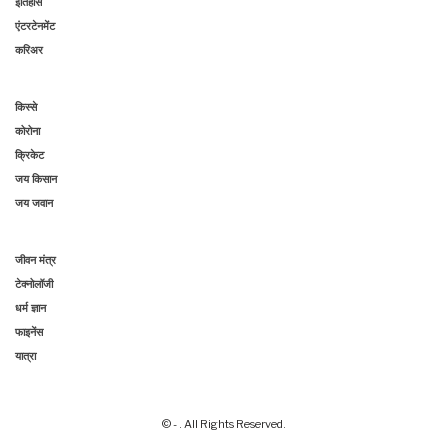
इतिहास
एंटरटेनमेंट
करिअर
किस्से
कोरोना
क्रिकेट
जय किसान
जय जवान
जीवन मंत्र
टेक्नोलॉजी
धर्म ज्ञान
फाइनेंस
यात्रा
© - . All Rights Reserved.