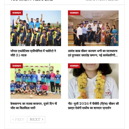
राजस्थान
राजस्थान
जोनल एथलेटिक्स प्रतियोगिता में फ्लोरेटो ने
लायंस क्लब सीकर कल्याण धणी का पदस्थापना
जीते 35 पदक
एवं पुरस्कार समारोह सम्पन्न, नई कार्यकारिणी…
राजस्थान
राजस्थान
केशवानन्द का जलवा बरकरार, दूसरे दिन भी
नीट-यूजी 2026 में पीसीपी (प्रिंस) सीकर की
जीत का सिलसिला जारी
छात्रा देवांगी दाधीच का शानदार प्रदर्शन
PREV
NEXT