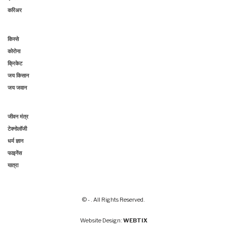
करिअर
किस्से
कोरोना
क्रिकेट
जय किसान
जय जवान
जीवन मंत्र
टेक्नोलॉजी
धर्म ज्ञान
फाइनेंस
यात्रा
© - . All Rights Reserved.
Website Design:
WEBTIX