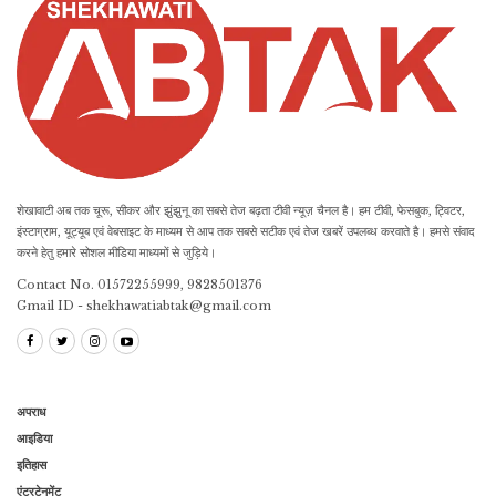
शेखावाटी अब तक चूरू, सीकर और झुंझुनू का सबसे तेज बढ़ता टीवी न्यूज़ चैनल है। हम टीवी, फेसबुक, ट्विटर,
इंस्टाग्राम, यूट्यूब एवं वेबसाइट के माध्यम से आप तक सबसे सटीक एवं तेज खबरें उपलब्ध करवाते है। हमसे संवाद
करने हेतु हमारे सोशल मीडिया माध्यमों से जुड़िये।
Contact No. 01572255999, 9828501376
Gmail ID - shekhawatiabtak@gmail.com
अपराध
आइडिया
इतिहास
एंटरटेनमेंट