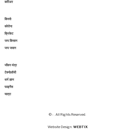
करिअर
किस्से
कोरोना
क्रिकेट
जय किसान
जय जवान
जीवन मंत्र
टेक्नोलॉजी
धर्म ज्ञान
फाइनेंस
यात्रा
© - . All Rights Reserved.
Website Design:
WEBTIX