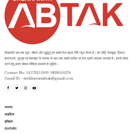
शेखावाटी अब तक चूरू, सीकर और झुंझुनू का सबसे तेज बढ़ता टीवी न्यूज़ चैनल है। हम टीवी, फेसबुक, ट्विटर,
इंस्टाग्राम, यूट्यूब एवं वेबसाइट के माध्यम से आप तक सबसे सटीक एवं तेज खबरें उपलब्ध करवाते है। हमसे संवाद
करने हेतु हमारे सोशल मीडिया माध्यमों से जुड़िये।
Contact No. 01572255999, 9828501376
Gmail ID - shekhawatiabtak@gmail.com
अपराध
आइडिया
इतिहास
एंटरटेनमेंट