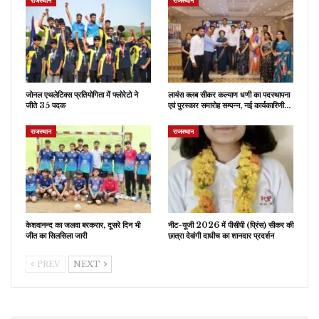
राजस्थान
राजस्थान
जोनल एथलेटिक्स प्रतियोगिता में फ्लोरेटो ने
लायंस क्लब सीकर कल्याण धणी का पदस्थापना
जीते 35 पदक
एवं पुरस्कार समारोह सम्पन्न, नई कार्यकारिणी…
राजस्थान
राजस्थान
केशवानन्द का जलवा बरकरार, दूसरे दिन भी
नीट-यूजी 2026 में पीसीपी (प्रिंस) सीकर की
जीत का सिलसिला जारी
छात्रा देवांगी दाधीच का शानदार प्रदर्शन
PREV
NEXT