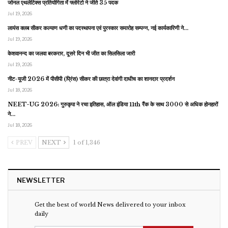
जोनल एथलेटिक्स प्रतियोगिता में फ्लोरेटो ने जीते 35 पदक
Jul 19, 2026
लायंस क्लब सीकर कल्याण धणी का पदस्थापना एवं पुरस्कार समारोह सम्पन्न, नई कार्यकारिणी ने…
Jul 19, 2026
केशवानन्द का जलवा बरकरार, दूसरे दिन भी जीत का सिलसिला जारी
Jul 19, 2026
नीट-यूजी 2026 में पीसीपी (प्रिंस) सीकर की छात्रा देवांगी दाधीच का शानदार प्रदर्शन
Jul 18, 2026
NEET-UG 2026: गुरुकृपा ने रचा इतिहास, ऑल इंडिया 11th रैंक के साथ 3000 से अधिक होनहारों
ने…
Jul 18, 2026
PREV
NEXT
1 of 1,346
NEWSLETTER
Get the best of world News delivered to your inbox
daily